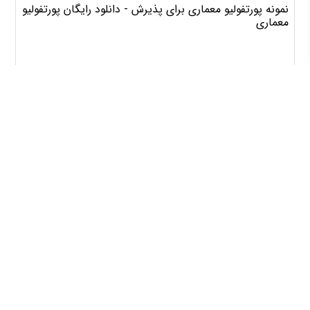
نمونه پورتفولیو معماری برای پذیرش - دانلود رایگان پورتفولیو
معماری
11376
دسترسی سریع
فروشگاه معماری زردستان
پورتفولیو معماری
انجام پروژه دانشجویی معماری
طراحی نما
طراحی ویلا
تماس با ما