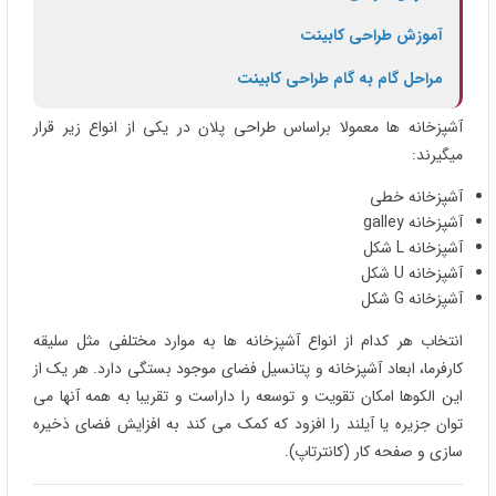
آموزش طراحی کابینت
مراحل گام به گام طراحی کابینت
آشپزخانه ها معمولا براساس طراحی پلان در یکی از انواع زیر قرار
میگیرند:
آشپزخانه خطی
آشپزخانه galley
آشپزخانه L شکل
آشپزخانه U شکل
آشپزخانه G شکل
انتخاب هر کدام از انواع آشپزخانه ها به موارد مختلفی مثل سلیقه
کارفرما، ابعاد آشپزخانه و پتانسیل فضای موجود بستگی دارد. هر یک از
این الکوها امکان تقویت و توسعه را داراست و تقریبا به همه آنها می
توان جزیره یا آیلند را افزود که کمک می کند به افزایش فضای ذخیره
سازی و صفحه کار (کانترتاپ).